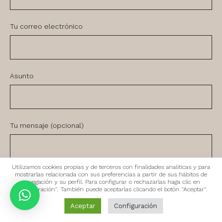
Tu correo electrónico
Asunto
Tu mensaje (opcional)
Utilizamos cookies propias y de terceros con finalidades analíticas y para
mostrarlas relacionada con sus preferencias a partir de sus hábitos de
navegación y su perfil. Para configurar o rechazarlas haga clic en
"Configuración". También puede aceptarlas clicando el botón "Aceptar".
He leído y acepto la
Política de Privacidad
de la web
Aceptar
Configuración