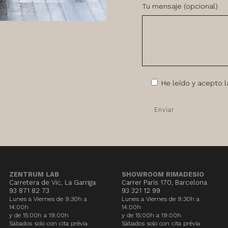
Tu mensaje (opcional)
He leído y acepto 
ZENTRUM LAB
SHOWROOM RIMADESIO
Carretera de Vic, La Garriga
Carrer París 170, Barcelona
93 871 82 73
93 321 12 99
Lunes a Viernes de 9:30h a
Lunes a Viernes de 9:30h a
14:00h
14:00h
y de 15:00h a 19:00h
y de 15:00h a 19:00h
Sábados solo con cita prévia
Sábados solo con cita prévia