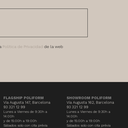
la
Política de Privacidad
de la web
FLAGSHIP POLIFORM
SHOWROOM POLIFORM
Vía Augusta 147, Barcelona
Vía Augusta 162, Barcelona
93 321 12 99
93 321 12 99
Lunes a Viernes de 9:30h a
Lunes a Viernes de 9:30h a
14:00h
14:00h
y de 15:00h a 19:00h
y de 15:00h a 19:00h
Sábados solo con cita prévia
Sábados solo con cita prévia