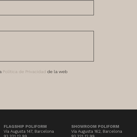
la
Política de Privacidad
de la web
FLAGSHIP POLIFORM
SHOWROOM POLIFORM
Vía Augusta 147, Barcelona
Vía Augusta 162, Barcelona
93 321 12 99
93 321 12 99