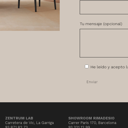
Tu mensaje (opcional)
He leído y acepto 
ZENTRUM LAB
SHOWROOM RIMADESIO
Carretera de Vic, La Garriga
Carrer París 170, Barcelona
93 871 82 73
93 321 12 99