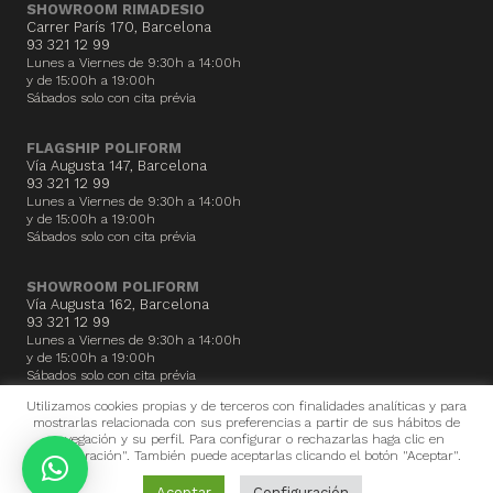
SHOWROOM RIMADESIO
Carrer París 170, Barcelona
93 321 12 99
Lunes a Viernes de 9:30h a 14:00h
y de 15:00h a 19:00h
Sábados solo con cita prévia
FLAGSHIP POLIFORM
Vía Augusta 147, Barcelona
93 321 12 99
Lunes a Viernes de 9:30h a 14:00h
y de 15:00h a 19:00h
Sábados solo con cita prévia
SHOWROOM POLIFORM
Vía Augusta 162, Barcelona
93 321 12 99
Lunes a Viernes de 9:30h a 14:00h
y de 15:00h a 19:00h
Sábados solo con cita prévia
Utilizamos cookies propias y de terceros con finalidades analíticas y para
mostrarlas relacionada con sus preferencias a partir de sus hábitos de
navegación y su perfil. Para configurar o rechazarlas haga clic en
Todos los derechos reservados. Zentrum BCN 2024 © ·
Aviso Legal
·
"Configuración". También puede aceptarlas clicando el botón "Aceptar".
Política de privacidad
·
Política de Cookies
Aceptar
Configuración