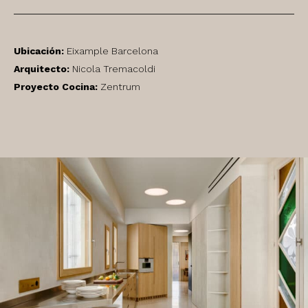
Ubicación:
Eixample Barcelona
Arquitecto:
Nicola Tremacoldi
Proyecto Cocina:
Zentrum