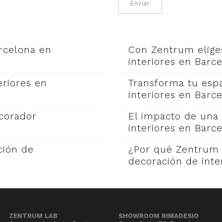
rcelona en
Con Zentrum elige
interiores en Barc
eriores en
Transforma tu esp
interiores en Barc
ecorador
El impacto de una
interiores en Barc
ción de
¿Por qué Zentrum 
decoración de inte
ZENTRUM LAB
SHOWROOM RIMADESIO