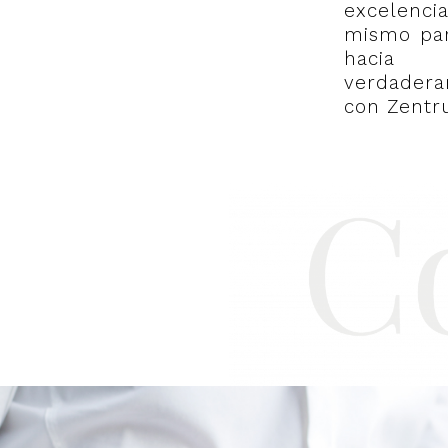
excelenci
mismo par
hacia
verdader
con Zentr