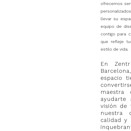
ofrecemos serv
personalizado
llevar su espac
equipo de dise
contigo para c
que refleje t
estilo de vida.
En Zentr
Barcelona
espacio t
convert
maestra 
ayudarte 
visión de 
nuestra 
calidad y
inquebr