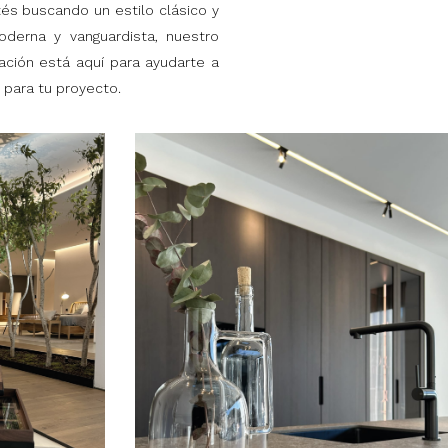
és buscando un estilo clásico y
derna y vanguardista, nuestro
ción está aquí para ayudarte a
 para tu proyecto.