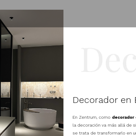
Decorador en 
En Zentrum, como
decorador 
la decoración va más allá de 
se trata de transformarlo en un