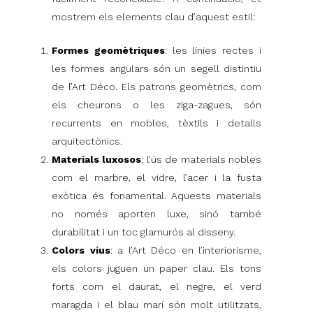
mostrem els elements clau d’aquest estil:
Formes geomètriques
: les línies rectes i
les formes angulars són un segell distintiu
de l’Art Déco. Els patrons geomètrics, com
els cheurons o les ziga-zagues, són
recurrents en mobles, tèxtils i detalls
arquitectònics.
Materials luxosos
: l’ús de materials nobles
com el marbre, el vidre, l’acer i la fusta
exòtica és fonamental. Aquests materials
no només aporten luxe, sinó també
durabilitat i un toc glamurós al disseny.
Colors vius
: a l’Art Déco en l’interiorisme,
els colors juguen un paper clau. Els tons
forts com el daurat, el negre, el verd
maragda i el blau marí són molt utilitzats,