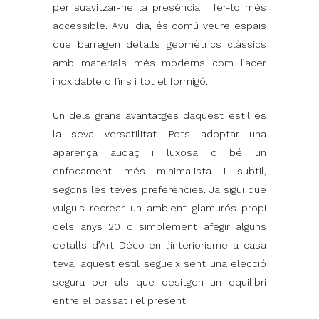
per suavitzar-ne la presència i fer-lo més
accessible. Avui dia, és comú veure espais
que barregen detalls geomètrics clàssics
amb materials més moderns com l’acer
inoxidable o fins i tot el formigó.
Un dels grans avantatges daquest estil és
la seva versatilitat. Pots adoptar una
aparença audaç i luxosa o bé un
enfocament més minimalista i subtil,
segons les teves preferències. Ja sigui que
vulguis recrear un ambient glamurós propi
dels anys 20 o simplement afegir alguns
detalls d’Art Déco en l’interiorisme a casa
teva, aquest estil segueix sent una elecció
segura per als que desitgen un equilibri
entre el passat i el present.