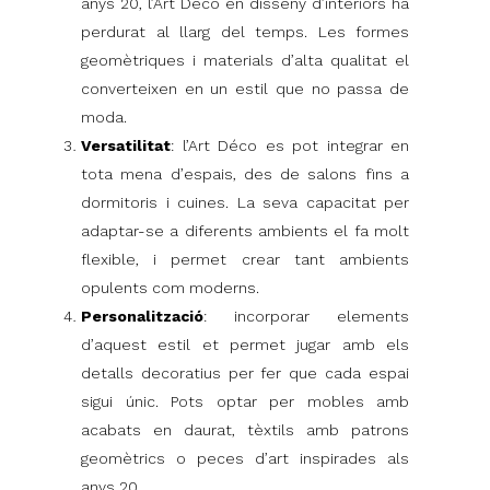
anys 20, l’Art Déco en disseny d’interiors ha
perdurat al llarg del temps. Les formes
geomètriques i materials d’alta qualitat el
converteixen en un estil que no passa de
moda.
Versatilitat
: l’Art Déco es pot integrar en
tota mena d’espais, des de salons fins a
dormitoris i cuines. La seva capacitat per
adaptar-se a diferents ambients el fa molt
flexible, i permet crear tant ambients
opulents com moderns.
Personalització
: incorporar elements
d’aquest estil et permet jugar amb els
detalls decoratius per fer que cada espai
sigui únic. Pots optar per mobles amb
acabats en daurat, tèxtils amb patrons
geomètrics o peces d’art inspirades als
anys 20.