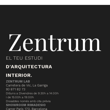
EL TEU ESTUDI
D'ARQUITECTURA
INTERIOR.
ZENTRUM LAB
Carretera de Vic, La Garriga
93 871 82 73
Dilluns a Divendres de 9:30h a 14:00h
i de 15:00h a 19:00h
Dissabtes només amb cita prèvia
SHOWROOM RIMADESIO
Carrer París 170, Barcelona