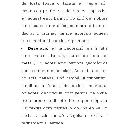
de fusta fosca o lacats en negre són
exemples perfectes de peces inspirades
en aquest estil. La incorporació de mobles
amb acabats metàl·lics, com ara detalls en
daurat o cromat, també aportarà aquest
toc característic de luxe i glamour.
Decoració
: en la decoració, els miralls
amb marcs daurats, llums de peu de
metall, i quadres amb patrons geomètrics
són elements essencials. Aquests aporten
no sols bellesa, sinó també lluminositat i
amplitud a l’espai. No oblidis incorporar
objectes decoratius com gerros de vidre,
escultures d’estil retro i rellotges d’època.
Els tèxtils com catifes o coixins en vellut,
seda o cuir també afegeixen textura i
refinament a l’estada.