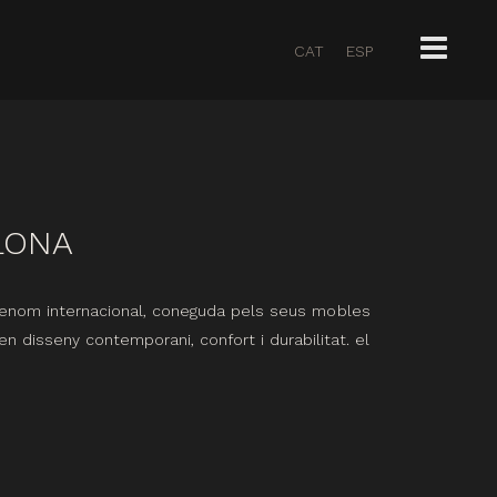
CAT
ESP
LONA
renom internacional, coneguda pels seus mobles
n disseny contemporani, confort i durabilitat. el