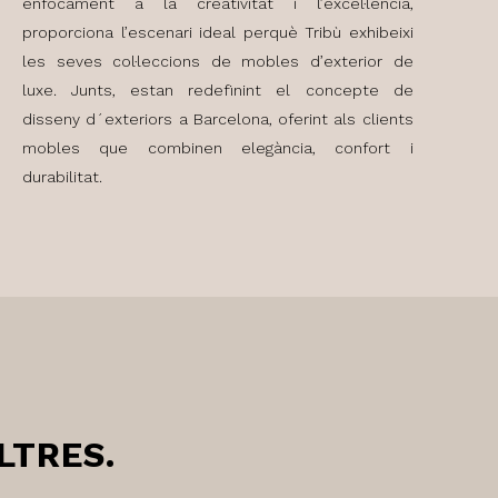
enfocament a la creativitat i l’excel·lència,
proporciona l’escenari ideal perquè Tribù exhibeixi
les seves col·leccions de mobles d’exterior de
luxe. Junts, estan redefinint el concepte de
disseny d´exteriors a Barcelona, oferint als clients
mobles que combinen elegància, confort i
durabilitat.
LTRES.