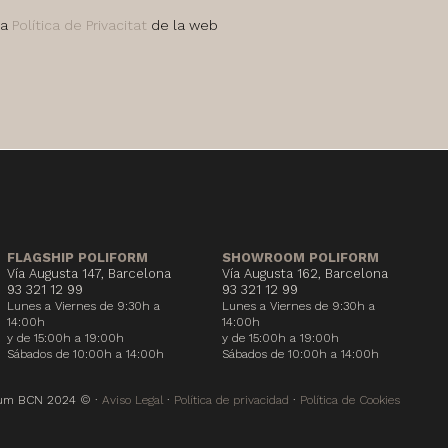
la
Política de Privacitat
de la web
FLAGSHIP POLIFORM
SHOWROOM POLIFORM
Vía Augusta 147, Barcelona
Vía Augusta 162, Barcelona
93 321 12 99
93 321 12 99
Lunes a Viernes de 9:30h a
Lunes a Viernes de 9:30h a
14:00h
14:00h
y de 15:00h a 19:00h
y de 15:00h a 19:00h
Sábados de 10:00h a 14:00h
Sábados de 10:00h a 14:00h
trum BCN 2024 © ·
Aviso Legal
·
Política de privacidad
·
Política de Cookies