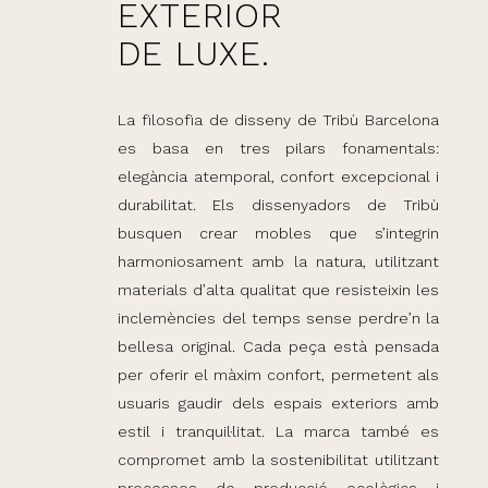
EXTERIOR
DE LUXE.
La filosofia de disseny de Tribù Barcelona
es basa en tres pilars fonamentals:
elegància atemporal, confort excepcional i
durabilitat. Els dissenyadors de Tribù
busquen crear mobles que s’integrin
harmoniosament amb la natura, utilitzant
materials d’alta qualitat que resisteixin les
inclemències del temps sense perdre’n la
bellesa original. Cada peça està pensada
per oferir el màxim confort, permetent als
usuaris gaudir dels espais exteriors amb
estil i tranquil·litat. La marca també es
compromet amb la sostenibilitat utilitzant